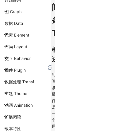
间
图 Graph
条
数据 Data
Timebar
元素 Element
布局 Layout
概
述
交互 Behavior
插件 Plugin
时
间
数据处理 Transform
条
主题 Theme
插
件
动画 Animation
是
一
扩展阅读
个
用
版本特性