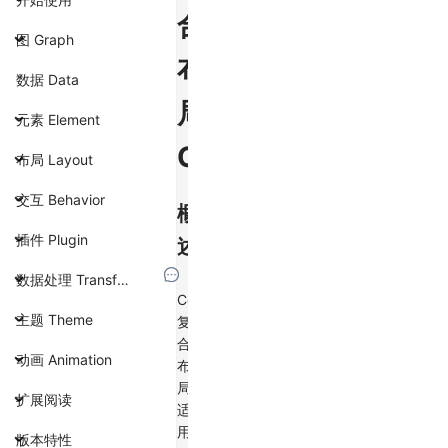
合
图 Graph
布
数据 Data
局
元素 Element
ComboCombined
布局 Layout
交互 Behavior
概
插件 Plugin
述
数据处理 Transform
ComboCombined
主题 Theme
复
合
动画 Animation
布
局
扩展阅读
适
用
版本特性