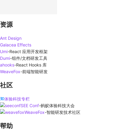
资源
Ant Design
Galacea Effects
Umi
-
React 应用开发框架
Dumi
-
组件/文档研发工具
ahooks
-
React Hooks 库
WeaveFox
-
前端智能研发
社区
体验科技专栏
SEE Conf
-
蚂蚁体验科技大会
WeaveFox
-
智能研发技术社区
帮助