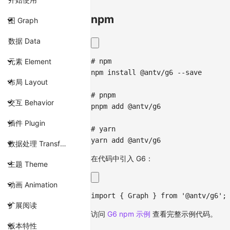
npm
图 Graph
数据 Data
# npm
元素 Element
npm
install
 @antv/g6 --save
布局 Layout
# pnpm
交互 Behavior
pnpm
add
 @antv/g6
插件 Plugin
# yarn
yarn
add
 @antv/g6
数据处理 Transform
在代码中引入 G6：
主题 Theme
动画 Animation
import
{
Graph
}
from
'@antv/g6'
;
扩展阅读
访问
G6 npm 示例
查看完整示例代码。
版本特性