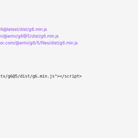
@latest/dist/g6.min.js
npm/@antv/g6@5/dist/g6.min.js
ror.com/@antv/g6/5/files/dist/g6.min.js
ntv/g6@5/dist/g6.min.js
"
>
</
script
>