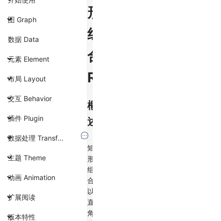
形
图 Graph
组
数据 Data
合
元素 Element
Rect
布局 Layout
交互 Behavior
概
插件 Plugin
述
数据处理 Transform
矩
主题 Theme
形
组
动画 Animation
合
以
扩展阅读
直
角
版本特性