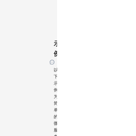
式
属
性，
见
BaseCombo
示
例
以
下
示
例
为
简
单
的
微
服