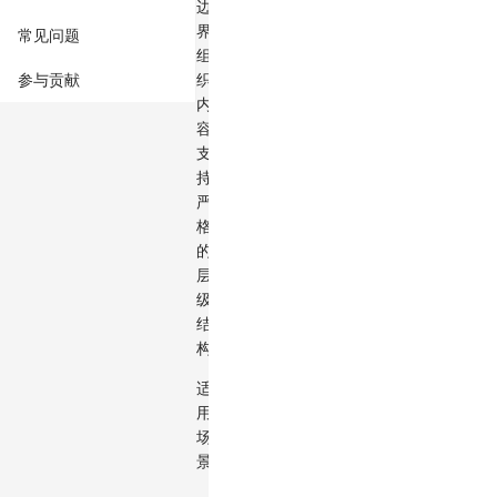
边
界
常见问题
组
参与贡献
织
内
容，
支
持
严
格
的
层
级
结
构。
适
用
场
景：