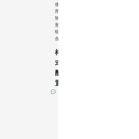
使
用
矩
形
组
合。
样
式
配
置
如
果
元
素
有
其
特