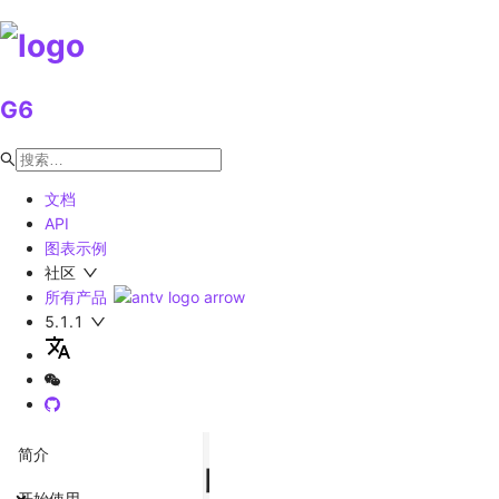
G6
文档
API
图表示例
社区
所有产品
5.1.1
简介
内
开始使用