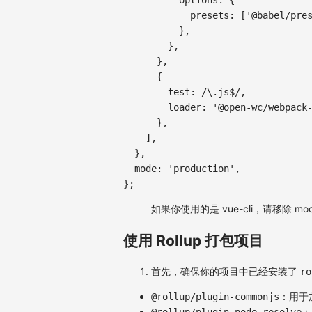
options
:
{
presets
:
[
'@babel/pre
}
,
}
,
}
,
{
test
:
/
\.js$
/
,
loader
:
'@open-wc/webpack
}
,
]
,
}
,
mode
:
'production'
,
}
;
如果你使用的是 vue-cli，请移除 mo
使用 Rollup 打包项目
首先，确保你的项目中已经安装了
ro
：用于加
@rollup/plugin-commonjs
：