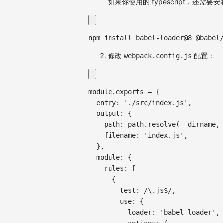
如果你使用的 typescript，还需要安装 t
npm
install
 babel-loader@8 @babel
修改
配置：
webpack.config.js
module
.
exports
=
{
entry
:
'./src/index.js'
,
output
:
{
path
:
 path
.
resolve
(
__dirname
,
filename
:
'index.js'
,
}
,
module
:
{
rules
:
[
{
test
:
/
\.js$
/
,
use
:
{
loader
:
'babel-loader'
,