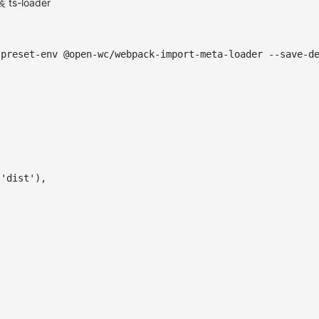
s-loader
/preset-env @open-wc/webpack-import-meta-loader --save-d
'dist'
)
,