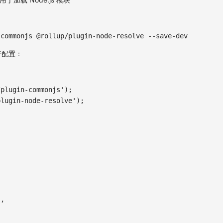
-commonjs @rollup/plugin-node-resolve --save-dev
行配置：
/plugin-commonjs'
)
;
plugin-node-resolve'
)
;
]
,