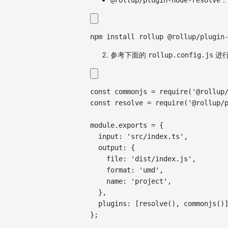
@rollup/plugin-node-resolve
npm
install
 rollup @rollup/plugin
参考下面的
进
rollup.config.js
const
 commonjs 
=
require
(
'@rollup
const
 resolve 
=
require
(
'@rollup/
module
.
exports
=
{
input
:
'src/index.ts'
,
output
:
{
file
:
'dist/index.js'
,
format
:
'umd'
,
name
:
'project'
,
}
,
plugins
:
[
resolve
(
)
,
commonjs
(
)
}
;