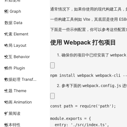
通常情况下，如果你使用的现代构建工具，如 We
图 Graph
一些构建工具例如 Vite，其底层是使用 ESBu
数据 Data
下面是一些示例配置，你可以参考这些配置
元素 Element
使用 Webpack 打包项目
布局 Layout
确保你的项目中已经安装了
webpack
交互 Behavior
插件 Plugin
npm
install
 webpack webpack-cli -
数据处理 Transform
参考下面的
进
webpack.config.js
主题 Theme
动画 Animation
const
 path 
=
require
(
'path'
)
;
扩展阅读
module
.
exports
=
{
版本特性
entry
:
'./src/index.ts'
,