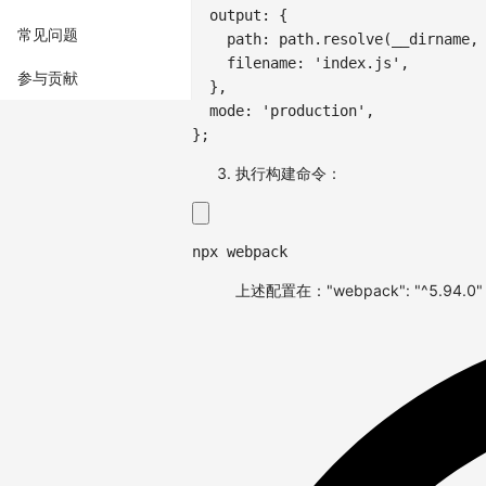
output
:
{
常见问题
path
:
 path
.
resolve
(
__dirname
,
filename
:
'index.js'
,
参与贡献
}
,
mode
:
'production'
,
}
;
执行构建命令：
npx webpack
上述配置在："webpack": "^5.94.0"