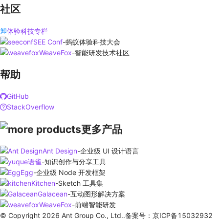
社区
体验科技专栏
SEE Conf
-
蚂蚁体验科技大会
WeaveFox
-
智能研发技术社区
帮助
GitHub
StackOverflow
更多产品
Ant Design
-
企业级 UI 设计语言
语雀
-
知识创作与分享工具
Egg
-
企业级 Node 开发框架
Kitchen
-
Sketch 工具集
Galacean
-
互动图形解决方案
WeaveFox
-
前端智能研发
© Copyright 2026 Ant Group Co., Ltd..备案号：京ICP备15032932