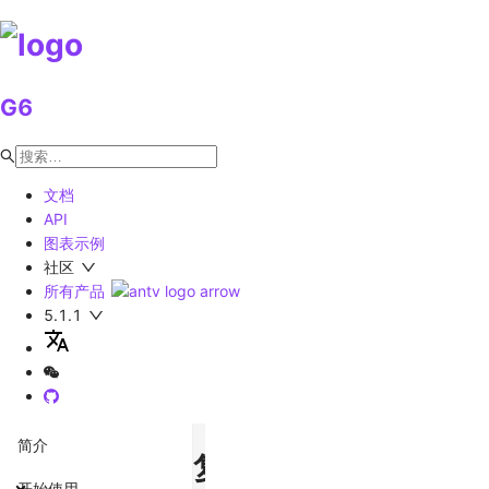
G6
文档
API
图表示例
社区
所有产品
5.1.1
简介
复
开始使用