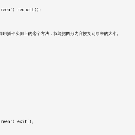
creen'
)
.
request
(
)
;
调用插件实例上的这个方法，就能把图形内容恢复到原来的大小。
creen'
)
.
exit
(
)
;