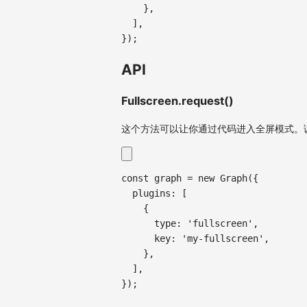
}
,
]
,
}
)
;
API
Fullscreen.request()
这个方法可以让你通过代码进入全屏模式。
const
 graph 
=
new
Graph
(
{
plugins
:
[
{
type
:
'fullscreen'
,
key
:
'my-fullscreen'
,
}
,
]
,
}
)
;