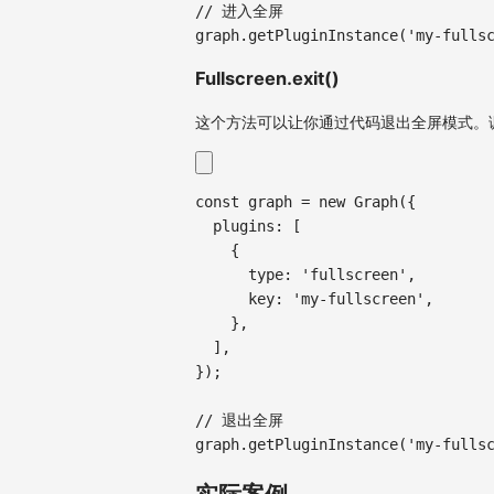
// 进入全屏
graph
.
getPluginInstance
(
'my-fulls
Fullscreen.exit()
这个方法可以让你通过代码退出全屏模式。
const
 graph 
=
new
Graph
(
{
plugins
:
[
{
type
:
'fullscreen'
,
key
:
'my-fullscreen'
,
}
,
]
,
}
)
;
// 退出全屏
graph
.
getPluginInstance
(
'my-fulls