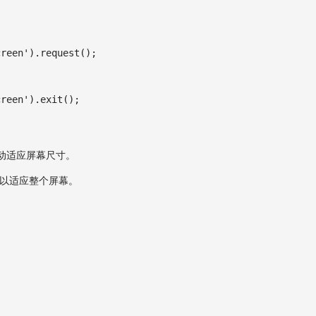
creen'
)
.
request
(
)
;
creen'
)
.
exit
(
)
;
动适应屏幕尺寸。
大小以适应整个屏幕。
。