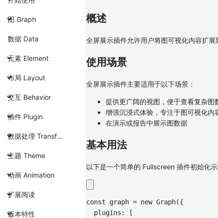
概述
图 Graph
数据 Data
全屏展示插件允许用户将图可视化内容扩展
元素 Element
使用场景
布局 Layout
全屏展示插件主要适用于以下场景：
交互 Behavior
提供更广阔的视图，便于查看复杂图
增强沉浸式体验，专注于图可视化内
插件 Plugin
在演示或报告中展示图数据
数据处理 Transform
基本用法
主题 Theme
以下是一个简单的 Fullscreen 插件初始化
动画 Animation
扩展阅读
const
 graph 
=
new
Graph
(
{
plugins
:
[
版本特性