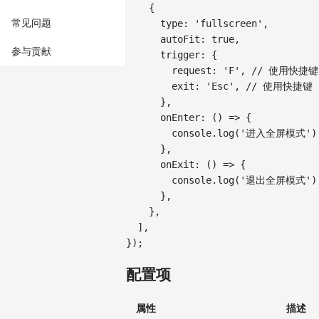
{
常见问题
type
:
'fullscreen'
,
autoFit
:
true
,
参与贡献
trigger
:
{
request
:
'F'
,
// 使用快捷键
exit
:
'Esc'
,
// 使用快捷键 
}
,
onEnter
:
(
)
=>
{
console
.
log
(
'进入全屏模式'
)
}
,
onExit
:
(
)
=>
{
console
.
log
(
'退出全屏模式'
)
}
,
}
,
]
,
}
)
;
配置项
属性
描述