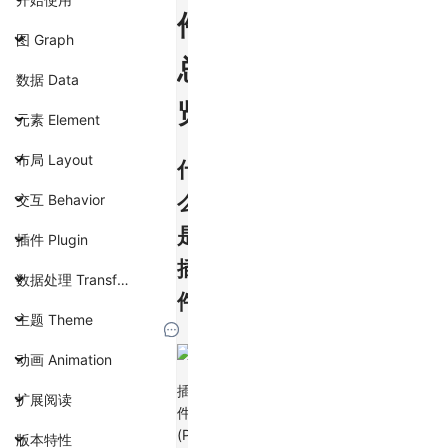
件
图 Graph
总
数据 Data
览
元素 Element
布局 Layout
什
么
交互 Behavior
是
插件 Plugin
插
数据处理 Transform
件
主题 Theme
动画 Animation
插
扩展阅读
件
(Plugin)
版本特性