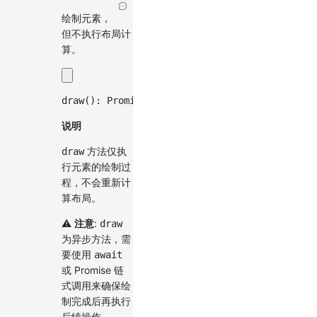
绘制元素，
但不执行布局计
算。
draw
(
)
:
Promise
<
void
>
;
说明
方法仅执
draw
行元素的绘制过
程，不会重新计
算布局。
⚠️
注意
:
draw
为异步方法，需
要使用
await
或 Promise 链
式调用来确保绘
制完成后再执行
后续操作。