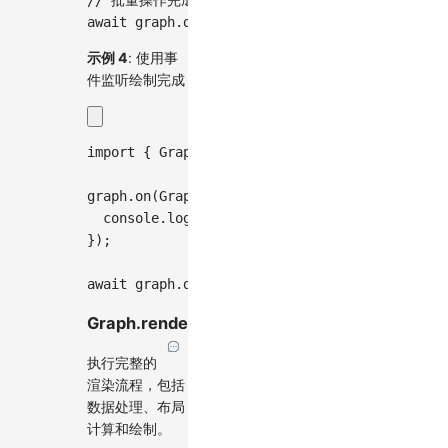
await
 graph
.
draw
(
)
;
示例 4
: 使用事
件监听绘制完成
import
{
GraphEvent
}
from
'@antv/g6'
;
graph
.
on
(
GraphEvent
.
AFTER_DRAW
,
(
)
=>
{
console
.
log
(
'绘制完成'
)
;
}
)
;
await
 graph
.
draw
(
)
;
Graph.render()
执行完整的
渲染流程，包括
数据处理、布局
计算和绘制。