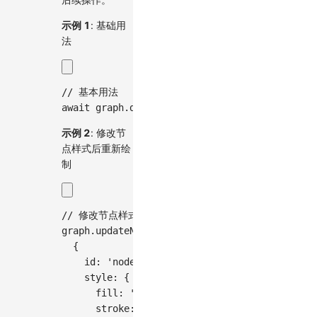
示例 1
: 基础用
法
// 基本用法
await
 graph
.
draw
(
)
;
示例 2
: 修改节
点样式后重新绘
制
// 修改节点样式后重新绘制
graph
.
updateNodeData
(
[
{
id
:
'node1'
,
style
:
{
fill
:
'red'
,
stroke
:
'blue'
,