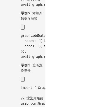
await
 graph
.
render
(
)
;
示例 2
: 添加新
数据后渲染
graph
.
addData
(
{
  nodes
:
[
{
 id
:
'node3'
}
,
{
 id
:
'node4'
}
]
,
  edges
:
[
{
 id
:
'edge2'
,
 source
:
'node1'
,
 tar
}
)
;
await
 graph
.
render
(
)
;
示例 3
: 监听渲
染事件
import
{
 GraphEvent 
}
from
'@antv/g6'
;
// 渲染开始前
graph
.
on
(
GraphEvent
.
BEFORE_RENDER
,
(
)
=>
{