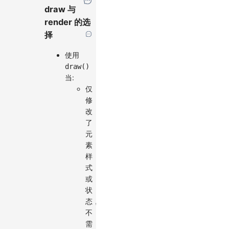
draw 与
render 的选
择
使用
draw()
当:
仅
修
改
了
元
素
样
式
或
状
态，
不
需