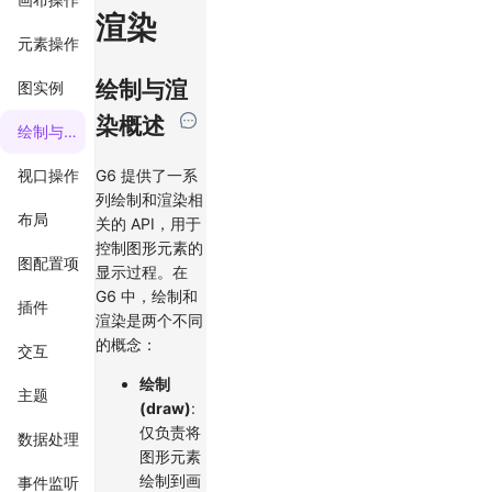
渲染
元素操作
绘制与渲
图实例
染概述
绘制与渲染
G6 提供了一系
视口操作
列绘制和渲染相
布局
关的 API，用于
控制图形元素的
图配置项
显示过程。在
G6 中，绘制和
插件
渲染是两个不同
的概念：
交互
绘制
主题
(draw)
:
仅负责将
数据处理
图形元素
绘制到画
事件监听