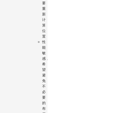
要
重
新
计
算
位
置
性
能
敏
感，
希
望
避
免
不
必
要
的
布