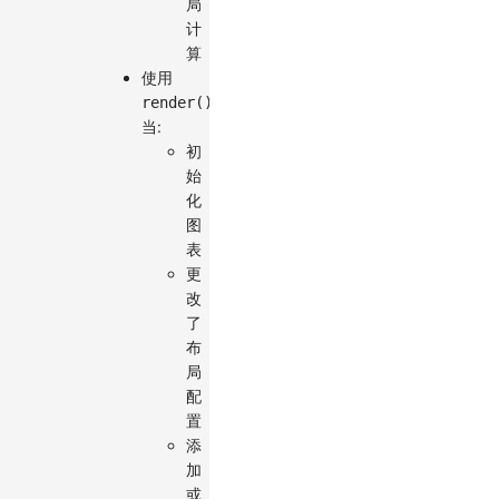
局
计
算
使用
render()
当:
初
始
化
图
表
更
改
了
布
局
配
置
添
加
或