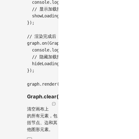
console
.
log
(
'渲染开始...'
)
;
// 显示加载指示器
showLoadingIndicator
(
)
;
}
)
;
// 渲染完成后
graph
.
on
(
GraphEvent
.
AFTER_RENDER
,
(
)
=>
{
console
.
log
(
'渲染完成'
)
;
// 隐藏加载指示器
hideLoadingIndicator
(
)
;
}
)
;
graph
.
render
(
)
;
Graph.clear()
清空画布上
的所有元素，包
括节点、边和其
他图形元素。