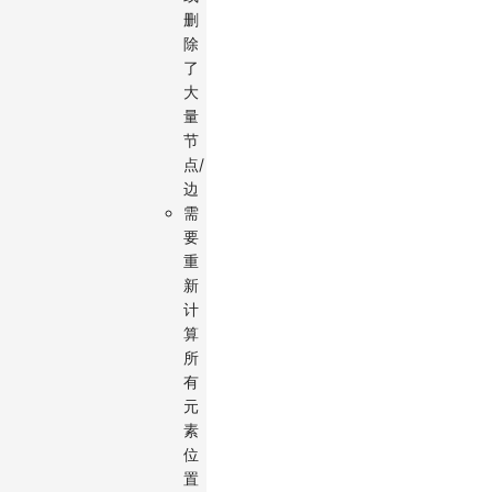
删
除
了
大
量
节
点/
边
需
要
重
新
计
算
所
有
元
素
位
置