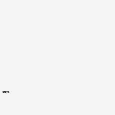
any
>
;