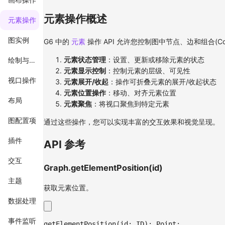
元素操作概述
元素操作
图实例
G6 中的
元素
操作 API 允许您控制图中节点、边和组合(C
元素状态管理
：设置、更新或移除元素的状态
绘制与渲染
元素显示控制
：控制元素的层级、可见性
视口操作
元素展开/收起
：操作可折叠元素的展开/收起状态
元素位置操作
：移动、对齐元素位置
布局
元素聚焦
：将视口聚焦到特定元素
图配置项
通过这些操作，您可以实现丰富的交互效果和视觉呈现。
插件
API 参考
交互
Graph.getElementPosition(id)
主题
获取元素位置。
数据处理
事件监听
getElementPosition
(
id
:
ID
)
:
 Point
;