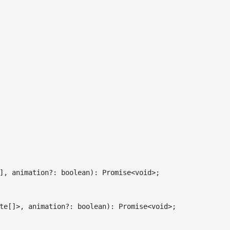
]
,
 animation
?
:
boolean
)
:
Promise
<
void
>
;
te
[
]
>
,
 animation
?
:
boolean
)
:
Promise
<
void
>
;