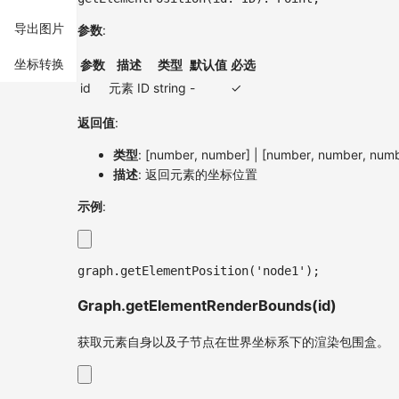
导出图片
参数
:
坐标转换
参数
描述
类型
默认值
必选
id
元素 ID
string
-
✓
返回值
:
类型
: [number, number] | [number, number, num
描述
: 返回元素的坐标位置
示例
:
graph
.
getElementPosition
(
'node1'
)
;
Graph.getElementRenderBounds(id)
获取元素自身以及子节点在世界坐标系下的渲染包围盒。