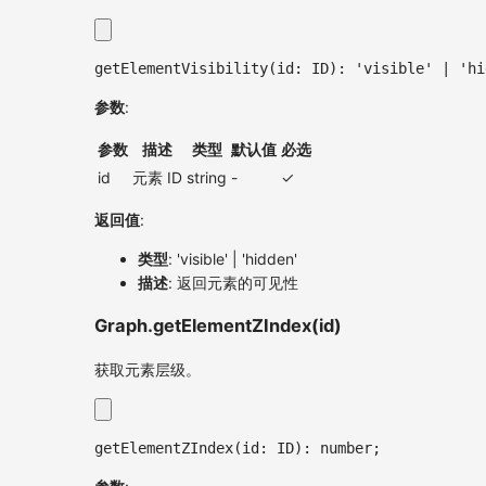
getElementVisibility
(
id
:
ID
)
:
'visible'
|
'hi
参数
:
参数
描述
类型
默认值
必选
id
元素 ID
string
-
✓
返回值
:
类型
: 'visible' | 'hidden'
描述
: 返回元素的可见性
Graph.getElementZIndex(id)
获取元素层级。
getElementZIndex
(
id
:
ID
)
:
number
;