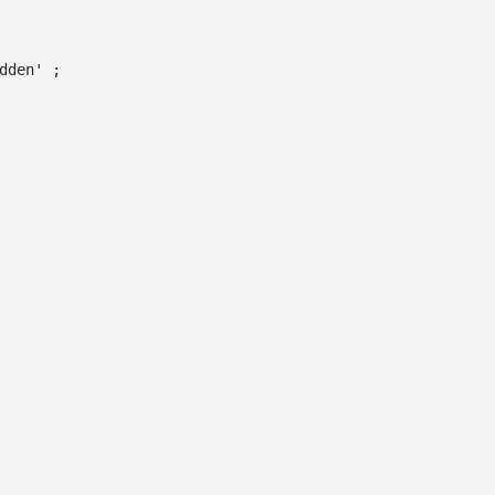
dden'
;