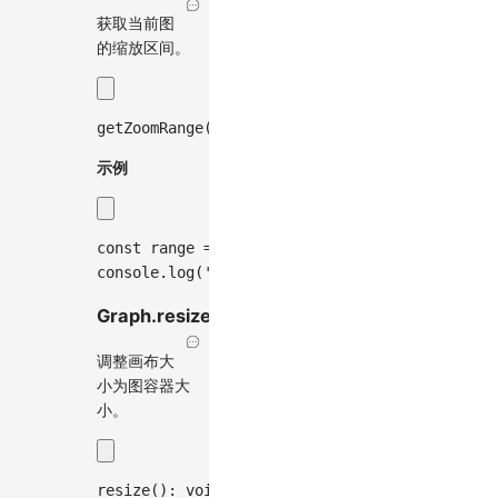
获取当前图
的缩放区间。
getZoomRange
(
)
:
 GraphOptions
[
'zoomRange'
]
;
示例
const
 range 
=
 graph
.
getZoomRange
(
)
;
console
.
log
(
'当前缩放区间:'
,
 range
)
;
Graph.resize()
调整画布大
小为图容器大
小。
resize
(
)
:
void
;