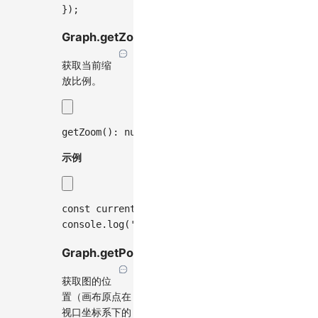
}
)
;
Graph.getZoom()
获取当前缩
放比例。
getZoom
(
)
:
number
;
示例
const
 currentZoom 
=
 graph
.
getZoom
(
)
;
console
.
log
(
'当前缩放比例:'
,
 currentZoom
)
;
Graph.getPosition()
获取图的位
置（画布原点在
视口坐标系下的