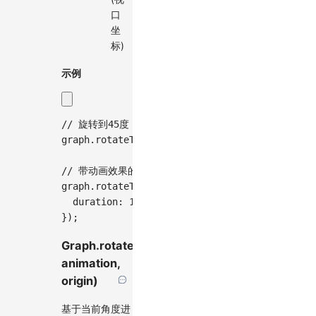
口
坐
标)
示例
// 旋转到45度
graph
.
rotateTo
(
Math
.
PI
/
4
)
;
// 带动画效果的旋转到90度
graph
.
rotateTo
(
Math
.
PI
/
2
,
{
  duration
:
1000
,
}
)
;
Graph.rotateBy(angle,
animation,
origin)
基于当前角度进