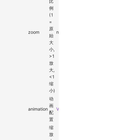
比
例
(1
=
原
zoom
number
-
✓
始
大
小,
>1
放
大,
<1
缩
小)
动
画
animation
ViewportAnimationEffectTiming
-
配
置
缩
放