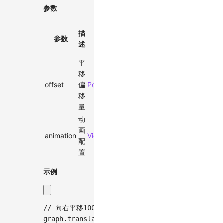
参数
默
描
必
参数
类型
认
述
选
值
平
移
offset
偏
Point
-
✓
移
量
动
画
animation
ViewportAnimationEffectTiming
-
配
置
示例
// 向右平移100像素，向下平移50像素
graph
.
translateBy
(
[
100
,
50
]
)
;