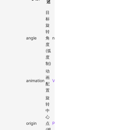
述
选
值
目
标
旋
转
angle
角
number
-
✓
度
(弧
度
制)
动
画
animation
ViewportAnimationEffectTiming
-
配
置
旋
转
中
心
origin
点
Point
-
(视