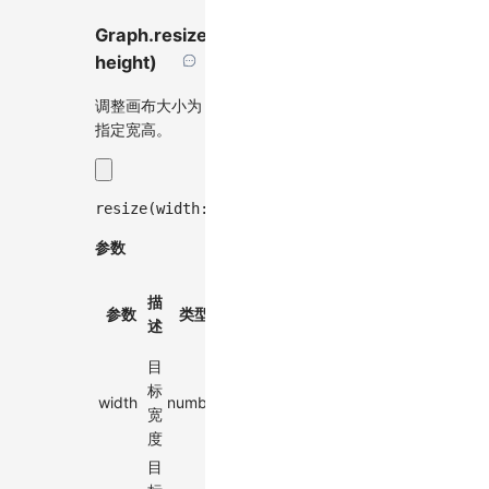
Graph.resize(width,
height)
调整画布大小为
指定宽高。
resize
(
width
:
number
,
 height
:
number
)
:
void
;
参数
默
描
必
参数
类型
认
述
选
值
目
标
width
number
-
✓
宽
度
目