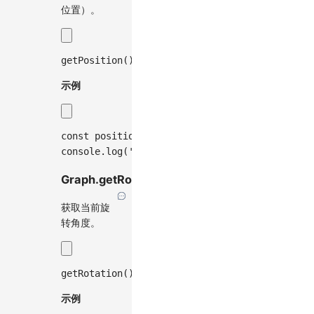
位置）。
getPosition
(
)
:
 Point
;
示例
const
 position 
=
 graph
.
getPosition
(
)
;
console
.
log
(
'当前位置:'
,
 position
)
;
Graph.getRotation()
获取当前旋
转角度。
getRotation
(
)
:
number
;
示例