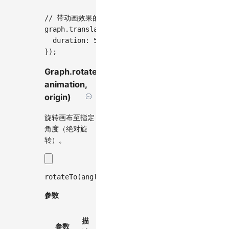
// 带动画效果的相对平移
graph
.
translateBy
(
[
-
50
,
-
50
]
,
{
  duration
:
500
,
}
)
;
Graph.rotateTo(angle,
animation,
origin)
旋转画布至指定
角度（绝对旋
转）。
rotateTo
(
angle
:
number
,
 animation
?
:
 ViewportA
参数
默
描
必
参数
类型
认