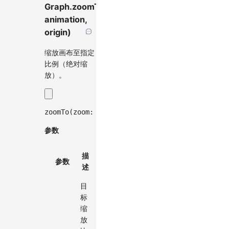
Graph.zoomTo(zoom,
animation,
origin)
缩放画布至指定
比例（绝对缩
放）。
zoomTo
(
zoom
:
number
,
 animation
?
:
 ViewportAnim
参数
默
描
必
参数
类型
认
述
选
值
目
标
缩
放