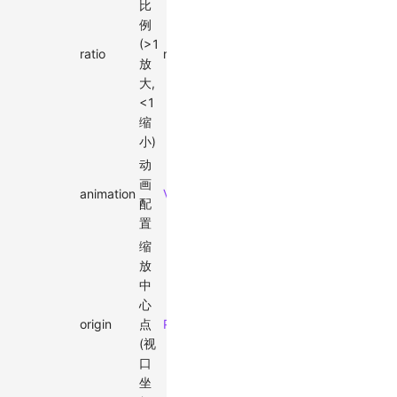
比
例
(>1
ratio
number
-
✓
放
大,
<1
缩
小)
动
画
animation
ViewportAnimationEffectTiming
-
配
置
缩
放
中
心
origin
点
Point
-
(视
口
坐