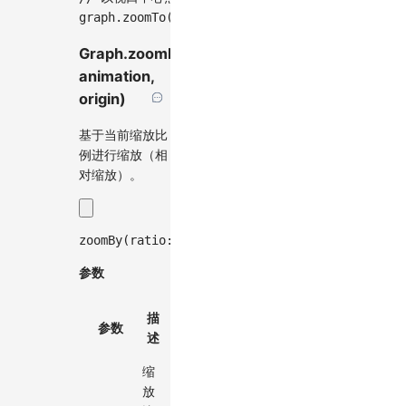
graph
.
zoomTo
(
1.5
,
false
,
 graph
.
getCanvasCente
Graph.zoomBy(ratio,
animation,
origin)
基于当前缩放比
例进行缩放（相
对缩放）。
zoomBy
(
ratio
:
number
,
 animation
?
:
 ViewportAni
参数
默
描
必
参数
类型
认
述
选
值
缩
放