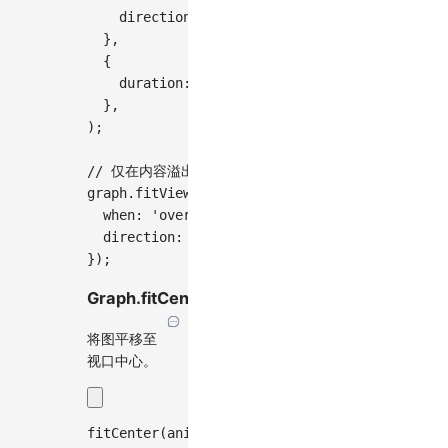
    direction
:
'both'
,
// 在两个方向上适配
}
,
{
    duration
:
1000
,
// 带动画效果
}
,
)
;
// 仅在内容溢出时适配x方向
graph
.
fitView
(
{
  when
:
'overflow'
,
  direction
:
'x'
,
}
)
;
Graph.fitCenter(animation)
将图平移至
视口中心。
fitCenter
(
animation
?
:
 ViewportAnimationEffect