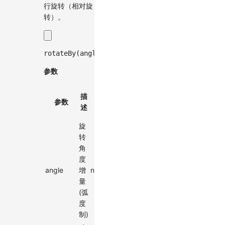
行旋转（相对旋
转）。
rotateBy
(
angle
:
number
,
 animation
?
:
 ViewportA
参数
默
描
必
参数
类型
认
述
选
值
旋
转
角
度
angle
增
number
-
✓
量
(弧
度
制)