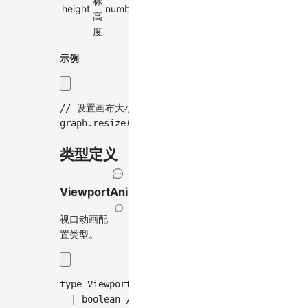
标
height
number
-
✓
高
度
示例
// 设置画布大小为800x600
graph
.
resize
(
800
,
600
)
;
类型定义
ViewportAnimationEffectTiming
视口动画配
置类型。
type
ViewportAnimationEffectTiming
=
|
boolean
// 是否启用动画