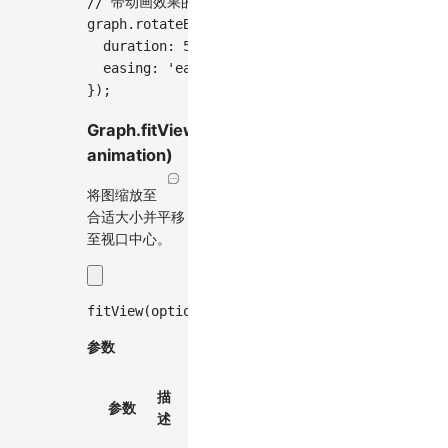
// 带动画效果的相对旋转
graph
.
rotateBy
(
-
Math
.
PI
/
4
,
{
  duration
:
500
,
  easing
:
'ease-out'
,
}
)
;
Graph.fitView(options,
animation)
将图缩放至
合适大小并平移
至视口中心。
fitView
(
options
?
:
 FitViewOptions
,
 animation
?
:
参数
默
描
必
参数
类型
认
述
选
值