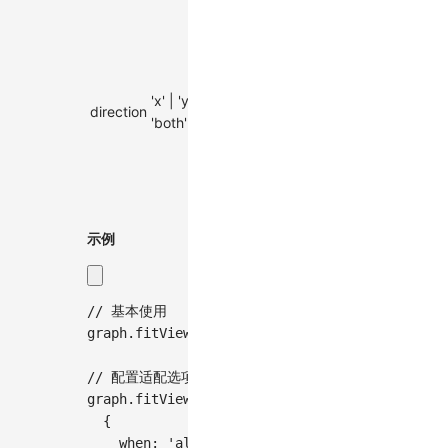
适配
方
向：
x
'x' | 'y' |
direction
'both'
轴、
'both'
y轴
或两
个方
向
示例
// 基本使用
graph
.
fitView
(
)
;
// 配置适配选项
graph
.
fitView
(
{
    when
:
'always'
,
// 始终进行适配