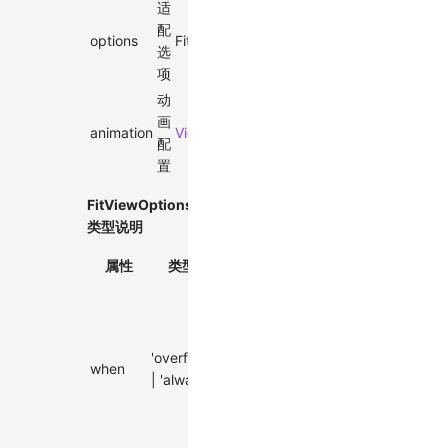
适
配
options
FitViewOptions
-
选
项
动
画
animation
ViewportAnimationEffectTiming
-
配
置
FitViewOptions
类型说明
属性
类型
默认值
描述
适配
时
机：
'overflow'
仅溢
when
'overflow'
| 'always'
出时
或始
终适
配