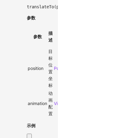
translateTo
(
position
:
 Point
,
 animation
?
:
 View
参数
默
描
必
参数
类型
认
述
选
值
目
标
位
position
Point
-
✓
置
坐
标
动
画
animation
ViewportAnimationEffectTiming
-
配
置
示例