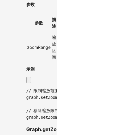
参数
默
描
必
参数
类型
认
述
选
值
缩
[number,
放
zoomRange
number] |
-
✓
区
undefined
间
示例
// 限制缩放范围在0.5到2倍之间
graph
.
setZoomRange
(
[
0.5
,
2
]
)
;
// 移除缩放限制
graph
.
setZoomRange
(
undefined
)
;
Graph.getZoomRange()