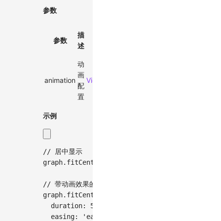
参数
默
描
必
参数
类型
认
述
选
值
动
画
animation
ViewportAnimationEffectTiming
-
配
置
示例
// 居中显示
graph
.
fitCenter
(
)
;
// 带动画效果的居中
graph
.
fitCenter
(
{
  duration
:
500
,
  easing
:
'ease-in'
,