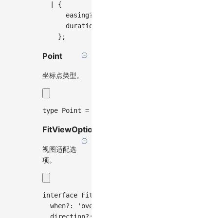
|
{
      easing
?
:
string
;
// 缓动函数
      duration
?
:
number
;
// 动画持续时间(ms)
}
;
Point
坐标点类型。
type
Point
=
[
number
,
number
]
|
[
number
,
numb
FitViewOptions
视图适配选
项。
interface
FitViewOptions
{
  when
?
:
'overflow'
|
'always'
;
// 适配时机
  direction
?
:
'x'
|
'y'
|
'both'
;
// 适配方向