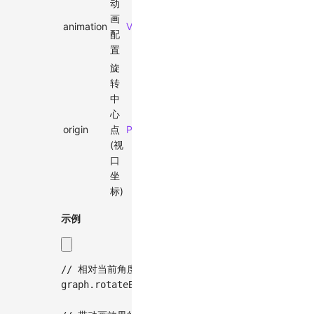
动
画
animation
ViewportAnimationEffectTiming
-
配
置
旋
转
中
心
origin
点
Point
-
(视
口
坐
标)
示例
// 相对当前角度顺时针旋转30度
graph
.
rotateBy
(
Math
.
PI
/
6
)
;