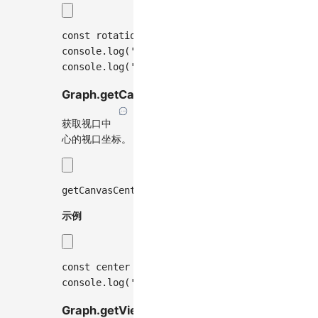
const
 rotation 
=
 graph
.
getRotation
(
)
;
console
.
log
(
'当前旋转角度(弧度):'
,
 rotation
)
;
console
.
log
(
'当前旋转角度(度):'
,
(
rotation 
*
1
Graph.getCanvasCenter()
获取视口中
心的视口坐标。
getCanvasCenter
(
)
:
 Point
;
示例
const
 center 
=
 graph
.
getCanvasCenter
(
)
;
console
.
log
(
'视口中心坐标:'
,
 center
)
;
Graph.getViewportCenter()