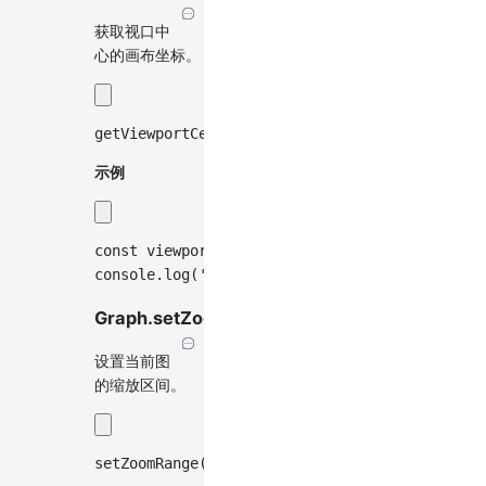
获取视口中
心的画布坐标。
getViewportCenter
(
)
:
 Point
;
示例
const
 viewportCenter 
=
 graph
.
getViewportCente
console
.
log
(
'视口中心的画布坐标:'
,
 viewportCent
Graph.setZoomRange(zoomRange)
设置当前图
的缩放区间。
setZoomRange
(
zoomRange
:
[
number
,
number
]
)
:
vo