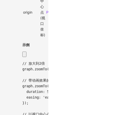
中
心
origin
点
Point
-
(视
口
坐
标)
示例
// 放大到2倍
graph
.
zoomTo
(
2
)
;
// 带动画效果的缩小到0.5倍
graph
.
zoomTo
(
0.5
,
{
  duration
:
500
,
  easing
:
'ease'
,
}
)
;
// 以视口中心点为原点放大