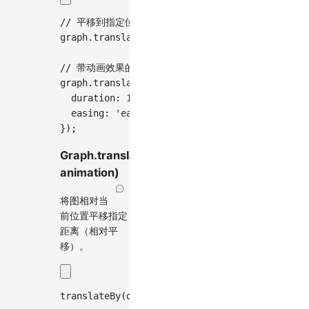
// 平移到指定位置
graph
.
translateTo
(
[
100
,
100
]
)
;
// 带动画效果的平移
graph
.
translateTo
(
[
200
,
200
]
,
{
  duration
:
1000
,
  easing
:
'ease-in-out'
,
}
)
;
Graph.translateBy(offset,
animation)
将图相对当
前位置平移指定
距离（相对平
移）。
translateBy
(
offset
:
 Point
,
 animation
?
:
 Viewpo