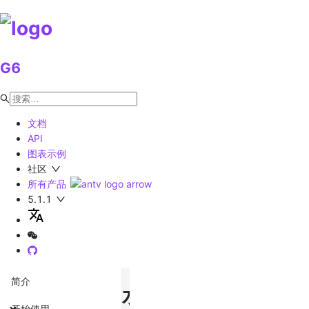
G6
文档
API
图表示例
社区
所有产品
5.1.1
简介
水
开始使用