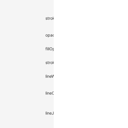
| null
string |
stroke
Stroke color
Pattern
#000
| null
Overall
number
opacity
1
opacity
| string
number
fillOpacity
Fill opacity
0.8
| string
Stroke
number
strokeOpacity
-
opacity
| string
number
lineWidth
Line width
2
| string
|
butt
Line cap
lineCap
|
-
round
style
square
|
miter
Line join
lineJoin
|
-
round
style
bevel
Shadow