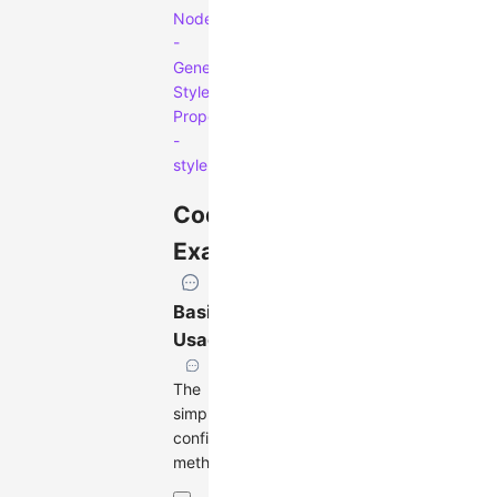
Node
-
General
Style
Properties
-
style
Code
Examples
Basic
Usage
The
simplest
configuration
method: