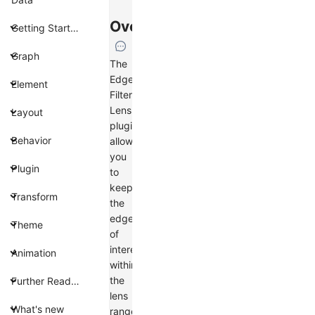
Overview
Getting Started
Graph
The
Edge
Element
Filter
Lens
Layout
plugin
Behavior
allows
you
Plugin
to
keep
Transform
the
edges
Theme
of
interest
Animation
within
the
Further Reading
lens
What's new
range,