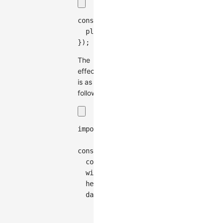
const
 graph 
=
new
Graph
(
{
plugins
:
[
'edge-filter-lens'
]
,
}
)
;
The
effect
is as
follows:
import
{
Graph
}
from
'@antv/g6'
;
const
 graph 
=
new
Graph
(
{
container
:
'container'
,
width
:
400
,
height
:
300
,
data
:
{
nodes
:
[
// Upper evacuation area