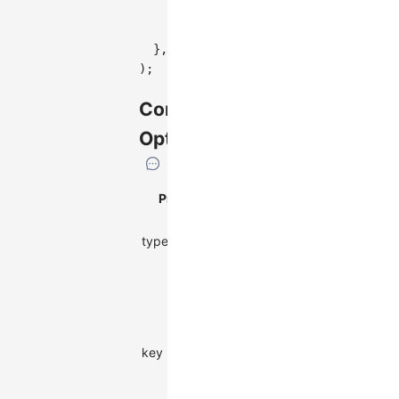
      graph
.
render
(
)
;
}
)
;
}
,
)
;
Configuration
Options
Property
Description
Type
type
Plugin type
string
Unique
identifier for
the plugin,
can be used
key
to get the
string
plugin
instance or