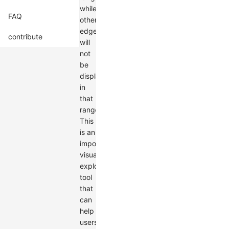
while
FAQ
other
edges
contribute
will
not
be
displayed
in
that
range.
This
is an
important
visualization
exploration
tool
that
can
help
users