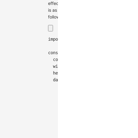
effect
is as
follows:
import
{
Graph
}
from
'@antv/g6'
;
const
 graph 
=
new
Graph
(
{
container
:
'container'
,
width
:
400
,
height
:
300
,
data
:
{
nodes
:
[
// Upper evacuation area
{
id
:
'node1'
,
style
:
{
x
:
150
{
id
:
'node2'
,
style
:
{
x
:
100
{
id
:
'node3'
,
style
:
{
x
:
200
{
id
:
'node4'
,
style
:
{
x
:
150
// Middle area