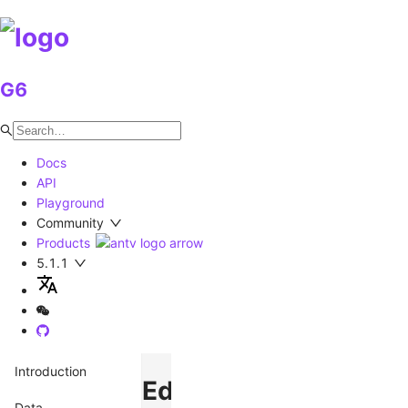
G6
Docs
API
Playground
Community
Products
5.1.1
Introduction
EdgeFilterLens
Data